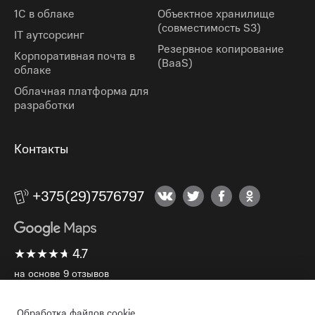
1С в облаке
Объектное хранилище
(cовместимость S3)
IT аутсорсинг
Резервное копирование
Корпоративная почта в
(BaaS)
облаке
Облачная платформа для
разработки
Контакты
+375(29)7576797
★
★
★
★
★
★
★
★
★
★
4.7
на основе 9 отзывов
Обработка файлов cookie