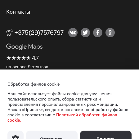
Контакты
+375(29)7576797
★
★
★
★
★
★
★
★
★
★
4.7
на основе 9 отзывов
Обработка файлов cookie
Наш сайт использует файлы cookie для улучшения
пользовательского опыта, сбора статистики и
представления персонализированных рекомендаций.
Нажав «Принять», вы даете согласие на обработку файлов
cookie в соответствии с
Политикой обработки файлов
cookie.
© 2026 СООО «Мобильные ТелеСистемы».
г. Минск,пр. Независимости 95-4
Отклонить
Принять