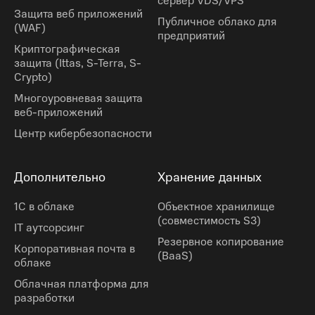
сервер VDS/VPS
Защита веб приложений
Публичное облако для
(WAF)
предприятий
Криптографическая
защита (Ittas, S-Terra, S-
Crypto)
Многоуровневая защита
веб-приложений
Центр кибербезопасности
Дополнительно
Хранение данных
1С в облаке
Объектное хранилище
(cовместимость S3)
IT аутсорсинг
Резервное копирование
Корпоративная почта в
(BaaS)
облаке
Облачная платформа для
разработки