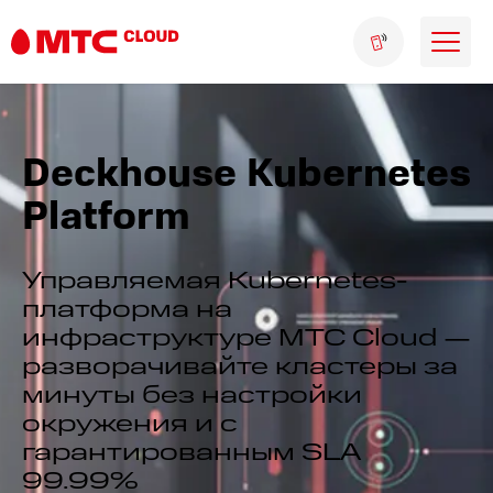
Deckhouse Kubernetes
Platform
Управляемая Kubernetes-
платформа на
инфраструктуре МТС Cloud —
разворачивайте кластеры за
минуты без настройки
окружения и с
гарантированным SLA
99.99%